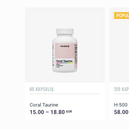
POPUL
60 KAPSULIŲ
120 KA
Coral Taurine
H-500
15.00 – 18.80
58.00
EUR