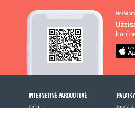
Norėdami
Užsisa
kabin
INTERNETINĖ PARDUOTUVĖ
PALAIK
Prekės
Kontakt
Užsakymų apmokėjimas
Pagalba
Pristatymo būdai
Pardavi