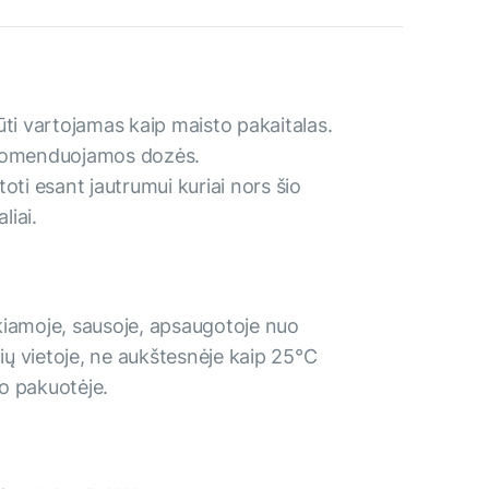
ūti vartojamas kaip maisto pakaitalas.
ekomenduojamos dozės.
i esant jautrumui kuriai nors šio
liai.
kiamoje, sausoje, apsaugotoje nuo
lių vietoje, ne aukštesnėje kaip 25°C
o pakuotėje.