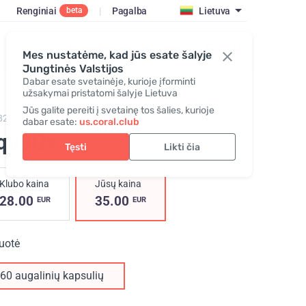
Renginiai
|
Pagalba
Lietuva
beta
Užsiregistruoti / Prisijungti
Mes nustatėme, kad jūs esate šalyje
Jungtinės Valstijos
Dabar esate svetainėje, kurioje įforminti
užsakymai pristatomi šalyje Lietuva
Jūs galite pereiti į svetainę tos šalies, kurioje
829,
AquaOx
dabar esate:
us.coral.club
quaOx
Tęsti
Likti čia
Klubo kaina
Jūsų kaina
28.00
35.00
EUR
EUR
uotė
60 augalinių kapsulių