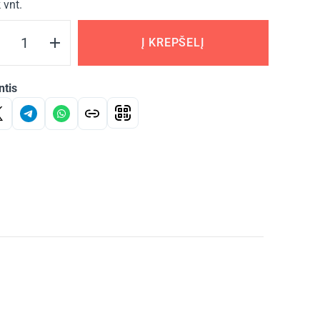
 vnt.
Į KREPŠELĮ
ntis