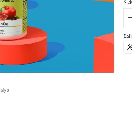
Kiek
Dali
alys