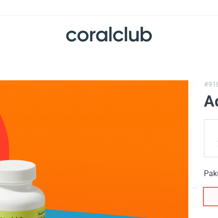
#91
A
Pak