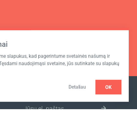
mai
e slapukus, kad pagerintume svetainės našumą ir
Tęsdami naudojimąsi svetaine, jūs sutinkate su slapukų
Detaliau
OK
PRENUMERUOTI NAUJIENLAIŠKĮ