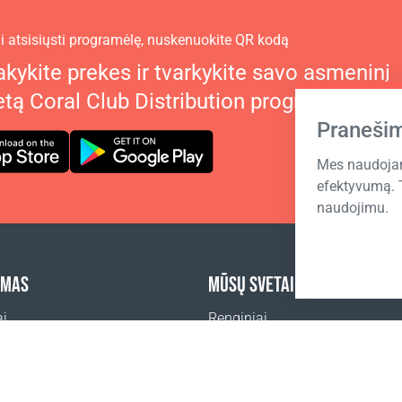
 atsisiųsti programėlę, nuskenuokite QR kodą
kykite prekes ir tvarkykite savo asmeninį
etą Coral Club Distribution programėlėje
Praneši
Mes naudojam
efektyvumą. 
naudojimu.
YMAS
MŪSŲ SVETAINĖS
ai
Renginiai
Coral Business Academy
mo vietos