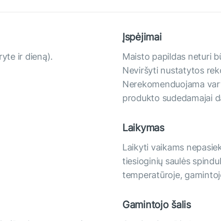
Įspėjimai
yte ir dieną).
Maisto papildas neturi b
Neviršyti nustatytos r
Nerekomenduojama vartot
produkto sudedamajai da
Laikymas
Laikyti vaikams nepasie
tiesioginių saulės spindu
temperatūroje, gamintoj
Gamintojo šalis