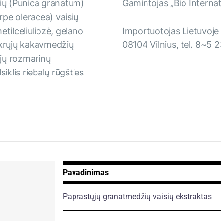
ių (Punica granatum)
Gamintojas „Bio Internati
erpe oleracea) vaisių
metilceliuliozė, gelano
Importuotojas Lietuvoje 
tikrųjų kakavmedžių
08104 Vilnius, tel. 8~5 
jų rozmarinų
iklis riebalų rūgšties
Pavadinimas
Paprastųjų granatmedžių vaisių ekstraktas