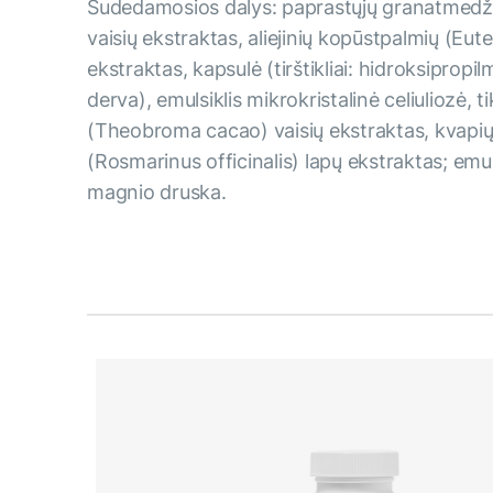
Sudedamosios dalys: paprastųjų granatmedž
vaisių ekstraktas, aliejinių kopūstpalmių (Eut
ekstraktas, kapsulė (tirštikliai: hidroksipropil
derva), emulsiklis mikrokristalinė celiuliozė, 
(Theobroma cacao) vaisių ekstraktas, kvapių
(Rosmarinus officinalis) lapų ekstraktas; emuls
magnio druska.