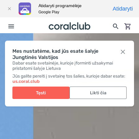
Atidaryti programėlėje
Atidaryti
Google Play
Mes nustatėme, kad jūs esate šalyje
Jungtinės Valstijos
Dabar esate svetainėje, kurioje įforminti užsakymai
pristatomi šalyje Lietuva
Jūs galite pereiti į svetainę tos šalies, kurioje dabar esate:
us.coral.club
Tęsti
Likti čia