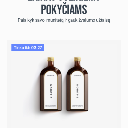
POKYČIAMS
Palaikyk savo imunitetą ir gauk žvalumo užtaisą
Tinka iki: 03.27