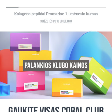
Kolageno peptidai Promarine 1 - mėnesio kursas
3 DĖŽUTĖS PO 10 BUTELIUKŲ
PALANKIOS KLUBO KAINOS
GAUKITE VISAS CORAL CLUB