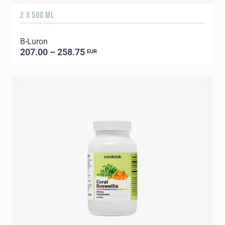
2 X 500 ML
B-Luron
207.00 – 258.75
EUR