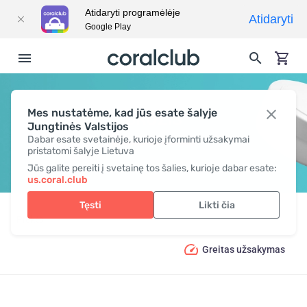
Atidaryti programėlėje
Atidaryti
Google Play
Mes nustatėme, kad jūs esate šalyje
GROŽIS
Jungtinės Valstijos
Dabar esate svetainėje, kurioje įforminti užsakymai
pristatomi šalyje Lietuva
Jūs galite pereiti į svetainę tos šalies, kurioje dabar esate:
us.coral.club
Tęsti
Likti čia
Prekės
Grožis
Greitas užsakymas