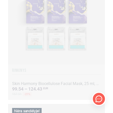
RINKINYS
Skin Harmony Biocellulose Facial Mask, 25 ml, 15 paketėlių + Coral-Mine, 30 paketėlių po 1 g
99.54 – 124.43
EUR
157.51
-21%
Nėra sandėlyje!