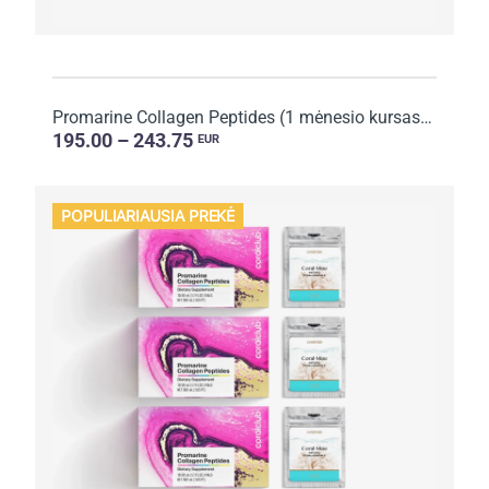
Promarine Collagen Peptides (1 mėnesio kursas) + Hydro Boost Biocellulose facial mask (5 maišeliai...
195.00 – 243.75
EUR
POPULIARIAUSIA PREKĖ