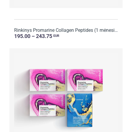
Rinkinys Promarine Collagen Peptides (1 mėnesio kursas) + Skin Harmony Biocellulose Facial Mask (5 ...
195.00 – 243.75
EUR