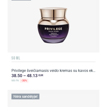
50 ML
Privilege šveičiamasis veido kremas su kavos ekstraktu ir aliejumi
38.50 – 48.13
EUR
68.76
-30%
Nėra sandėlyje!