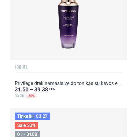
100 ML
Privilege drėkinamasis veido tonikas su kavos ekstraktu ir aliejumi
31.50 – 39.38
EUR
56.26
-30%
Tinka iki: 03.27
Sale 30%
01 - 31.08