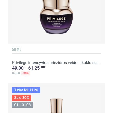
50 ML
Privilege intensyvios priežiūros veido ir kaklo serumas su kavos ekstraktu
49.00 – 61.25
EUR
87.50
-30%
Tinka iki: 11.26
Sale 30%
01 - 31.08