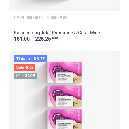
1 MĖN. RINKINYS + CORAL-MINE
Kolageno peptidai Promarine & Coral-Mine
181.00 – 226.25
EUR
Tinka iki: 03.27
Sale 10%
01 - 31.08