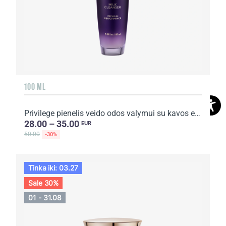
100 ML
Privilege pienelis veido odos valymui su kavos ekstraktu ir aliejumi
28.00 – 35.00
EUR
50.00
-30%
Tinka iki: 03.27
Sale 30%
01 - 31.08