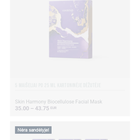
5 MAIŠELIAI PO 25 ML KARTONINĖJE DĖŽUTĖJE
Skin Harmony Biocellulose Facial Mask
35.00 – 43.75
EUR
Nėra sandėlyje!