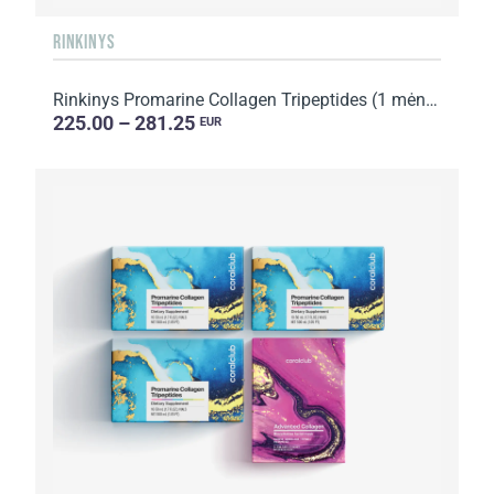
RINKINYS
Rinkinys Promarine Collagen Tripeptides (1 mėnesio kursas) + Hydro Boost Biocellulose Facial Mask (...
225.00 – 281.25
EUR