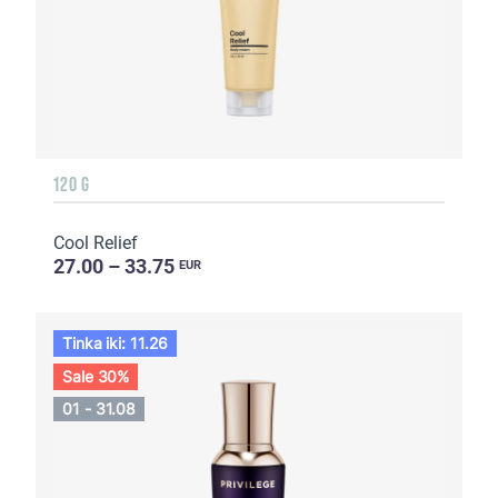
120 G
Cool Relief
27.00 – 33.75
EUR
Tinka iki: 11.26
Sale 30%
01 - 31.08