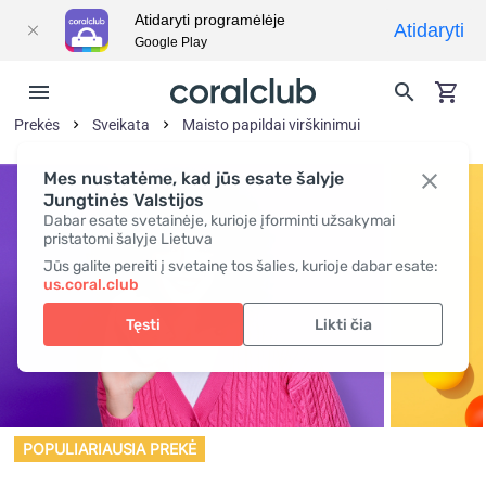
Atidaryti programėlėje
Atidaryti
Google Play
Prekės
Sveikata
Maisto papildai virškinimui
Mes nustatėme, kad jūs esate šalyje
Jungtinės Valstijos
Dabar esate svetainėje, kurioje įforminti užsakymai
pristatomi šalyje Lietuva
Jūs galite pereiti į svetainę tos šalies, kurioje dabar esate:
us.coral.club
Tęsti
Likti čia
POPULIARIAUSIA PREKĖ