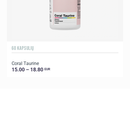
60 KAPSULIŲ
9
Coral Taurine
C
15.00 – 18.80
EUR