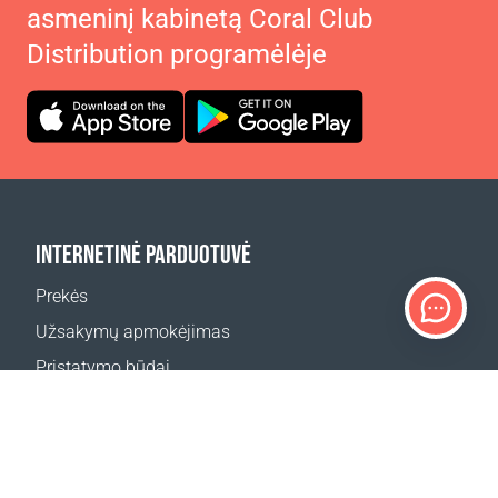
asmeninį kabinetą Coral Club
Distribution programėlėje
INTERNETINĖ PARDUOTUVĖ
Prekės
Užsakymų apmokėjimas
Pristatymo būdai
Grąžinimas
Pristatymo skaičiuoklė
Svetainės žemėlapis