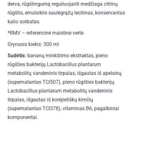
derva, rūgštingumą reguliuojanti medžiaga citrinų
rūgštis, emulsiklis saulėgrąžų lecitinas, konservantas
kalio sorbatas.
*RMV – referencinė maistinė vertė
Grynasis kiekis: 300 ml
Sudėtis:
bananų minkštimo ekstraktas, pieno
rūgšties bakterijų Lactobacillus plantarum
metabolitų vandeninis tirpalas, išgautas iš apelsinų
(supernatantas TCI507), pieno rūgšties bakterijų
Lactobacillus plantarum metabolitų vandeninis
tirpalas, išgautas iš korėjietiškų kimčių
(supernatantas TCI378), vitaminas B6, pagalbiniai
komponentai.