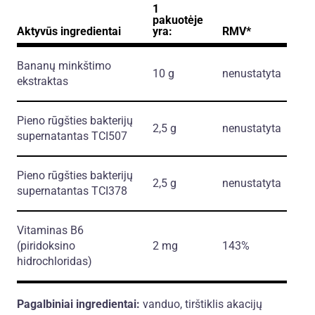
1
pakuotėje
Aktyvūs ingredientai
yra:
RMV*
Bananų minkštimo
10 g
nenustatyta
ekstraktas
Pieno rūgšties bakterijų
2,5 g
nenustatyta
supernatantas TCI507
Pieno rūgšties bakterijų
2,5 g
nenustatyta
supernatantas TCI378
Vitaminas B6
(piridoksino
2 mg
143%
hidrochloridas)
Pagalbiniai ingredientai:
vanduo, tirštiklis akacijų