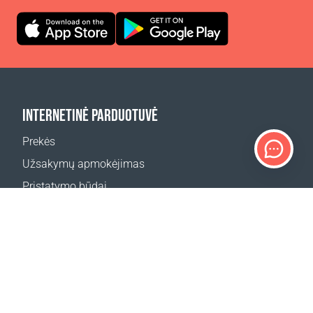
INTERNETINĖ PARDUOTUVĖ
Prekės
Užsakymų apmokėjimas
Pristatymo būdai
Grąžinimas
Pristatymo skaičiuoklė
Svetainės žemėlapis
Ocean Glow Masks konkurso taisyklės