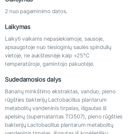
2 nuo pagaminimo datos.
Laikymas
Laikyti vaikams nepasiekiamoje, sausoje,
apsaugotoje nuo tiesioginių saulės spindulių
vietoje, ne aukštesnėje kaip +25°С
temperatūroje, gamintojo pakuotėje.
Sudedamosios dalys
Bananų minkštimo ekstraktas, vanduo, pieno
rūgšties bakterijų Lactobacillus plantarum
metabolitų vandeninis tirpalas, išgautas iš
apelsinų (supernatantas TCI507), pieno rūgšties
bakterijų Lactobacillus plantarum metabolitų
vandeninis tirpalas, išgautas iš korėjietiškų