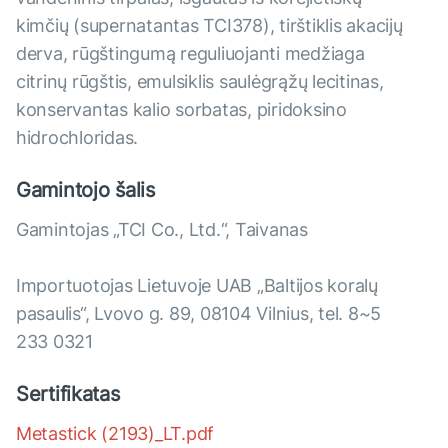
kimčių (supernatantas TCI378), tirštiklis akacijų
derva, rūgštingumą reguliuojanti medžiaga
citrinų rūgštis, emulsiklis saulėgrąžų lecitinas,
konservantas kalio sorbatas, piridoksino
hidrochloridas.
Gamintojo šalis
Gamintojas „TCI Co., Ltd.“, Taivanas
Importuotojas Lietuvoje UAB „Baltijos koralų
pasaulis“, Lvovo g. 89, 08104 Vilnius, tel. 8~5
233 0321
Sertifikatas
Metastick (2193)_LT.pdf