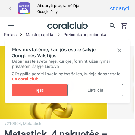
Atidaryti programėlėje
Atidaryti
Google Play
Prekės
Maisto papildai
Prebiotikai ir probiotikai
Mes nustatėme, kad jūs esate šalyje
Jungtinės Valstijos
Dabar esate svetainėje, kurioje įforminti užsakymai
pristatomi šalyje Lietuva
Jūs galite pereiti į svetainę tos šalies, kurioje dabar esate:
us.coral.club
Tęsti
Likti čia
#219304,
Metastick
Metastick
, 4 pakuotės –