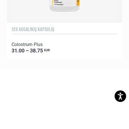
120 AUGALINIŲ KAPSULIŲ
9
Colostrum Plus
C
31.00 – 38.75
EUR