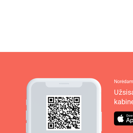
Norėdami
Užsisa
kabin