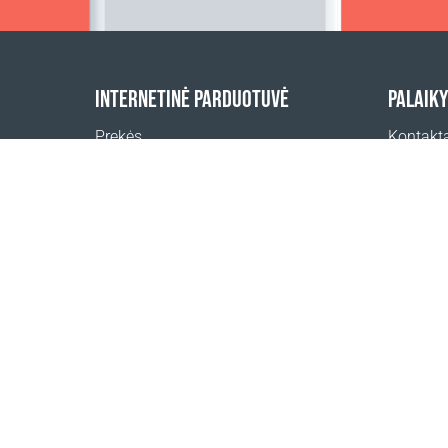
INTERNETINĖ PARDUOTUVĖ
PALAIK
Prekės
Kontakt
Užsakymų apmokėjimas
Pagalba
Pristatymo būdai
Pardavi
Grąžinimas
Pristatymo skaičiuoklė
Svetainės žemėlapis
Ocean Glow Masks konkurso taisyklės
1999 - 2026 © Coral Club.
Visos teisės saugomos
Coral Club Lietuva