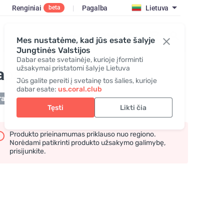
Renginiai
|
Pagalba
Lietuva
beta
Užsiregistruoti / Prisijungti
Mes nustatėme, kad jūs esate šalyje
Jungtinės Valstijos
Dabar esate svetainėje, kurioje įforminti
užsakymai pristatomi šalyje Lietuva
apaya
Jūs galite pereiti į svetainę tos šalies, kurioje
dabar esate:
us.coral.club
a sandėlyje!
Tęsti
Likti čia
Produkto prieinamumas priklauso nuo regiono.
Norėdami patikrinti produkto užsakymo galimybę,
prisijunkite.