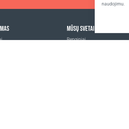
naudojimu.
YMAS
MŪSŲ SVETAINĖS
ai
Renginiai
Coral Business Academy
mo vietos