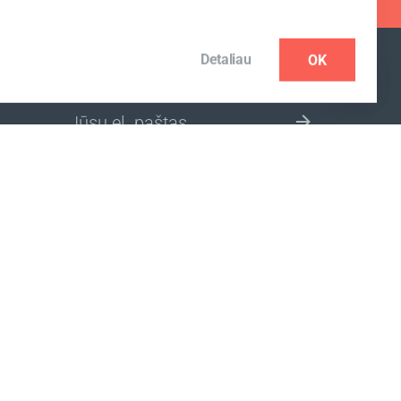
Detaliau
OK
PRENUMERUOTI NAUJIENLAIŠKĮ
PASIRINKITE SAVO ŠALIES SVETAINĘ