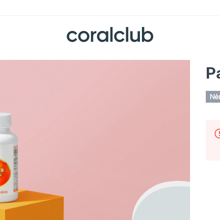
P
Nėr