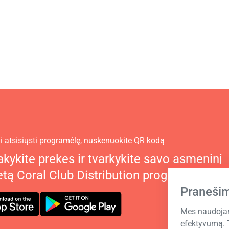
 atsisiųsti programėlę, nuskenuokite QR kodą
kykite prekes ir tvarkykite savo asmeninį
etą Coral Club Distribution programėlėje
Praneši
Mes naudojam
efektyvumą. 