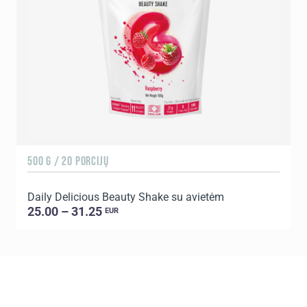
500 G / 20 PORCIJŲ
5
Daily Delicious Beauty Shake su avietėm
D
25.00 – 31.25
EUR