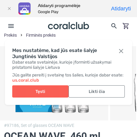
Atidaryti programėlėje
Atidaryti
Google Play
Prekės
Firminės prekės
Mes nustatėme, kad jūs esate šalyje
Jungtinės Valstijos
Dabar esate svetainėje, kurioje įforminti užsakymai
pristatomi šalyje Lietuva
Jūs galite pereiti į svetainę tos šalies, kurioje dabar esate:
us.coral.club
Tęsti
Likti čia
#97186,
Set of glasses OCEAN WAVE
OCEAN WAVE
, 460 ml