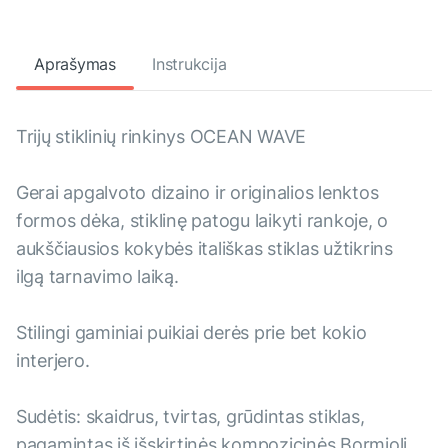
Aprašymas
Instrukcija
Trijų stiklinių rinkinys OCEAN WAVE
Gerai apgalvoto dizaino ir originalios lenktos
formos dėka, stiklinę patogu laikyti rankoje, o
aukščiausios kokybės itališkas stiklas užtikrins
ilgą tarnavimo laiką.
Stilingi gaminiai puikiai derės prie bet kokio
interjero.
Sudėtis: skaidrus, tvirtas, grūdintas stiklas,
pagamintas iš išskirtinės kompozicinės Bormioli