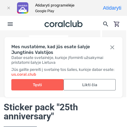
Atidaryti programėlėje
Atidaryti
Google Play
Mes nustatėme, kad jūs esate šalyje
Jungtinės Valstijos
Dabar esate svetainėje, kurioje įforminti užsakymai
pristatomi šalyje Lietuva
Jūs galite pereiti į svetainę tos šalies, kurioje dabar esate:
us.coral.club
Tęsti
Likti čia
Sticker pack "25th
anniversary"