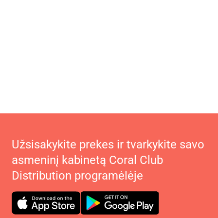
Užsisakykite prekes ir tvarkykite savo
asmeninį kabinetą Coral Club
Distribution programėlėje