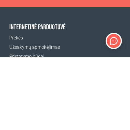
INTERNETINĖ PARDUOTUVĖ
Prekės
Užsakymų apmokėjimas
Pristatymo būdai
Grąžinimas
Pristatymo skaičiuoklė
Svetainės žemėlapis
Ocean Glow Masks konkurso taisyklės
PALAIKYMAS
Kontaktai