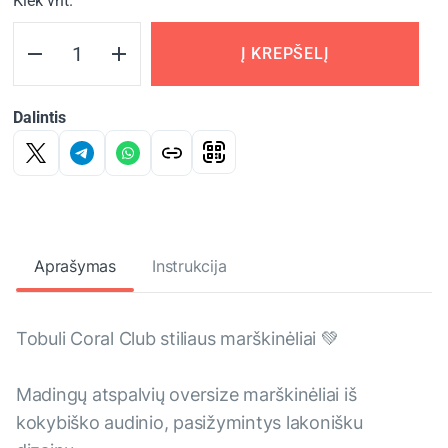
Kiek vnt.
Į KREPŠELĮ
Dalintis
Aprašymas
Instrukcija
Tobuli Coral Club stiliaus marškinėliai 💚
Madingų atspalvių oversize marškinėliai iš
kokybiško audinio, pasižymintys lakonišku