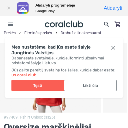
Atidaryti programėlėje
Atidaryti
Google Play
Prekės
Firminės prekės
Drabužiai ir aksesuarai
Mes nustatėme, kad jūs esate šalyje
Jungtinės Valstijos
Dabar esate svetainėje, kurioje įforminti užsakymai
pristatomi šalyje Lietuva
Jūs galite pereiti į svetainę tos šalies, kurioje dabar esate:
us.coral.club
Tęsti
Likti čia
#97409,
T-shirt Unisex (ss25)
Oversize marškinėliai,