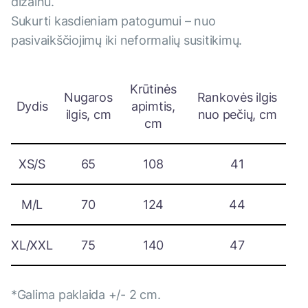
dizainu.
Sukurti kasdieniam patogumui – nuo ​​
pasivaikščiojimų iki neformalių susitikimų.
Krūtinės
Nugaros
Rankovės ilgis
Dydis
apimtis,
ilgis, cm
nuo pečių, cm
cm
XS/S
65
108
41
M/L
70
124
44
XL/XXL
75
140
47
*Galima paklaida +/- 2 cm.