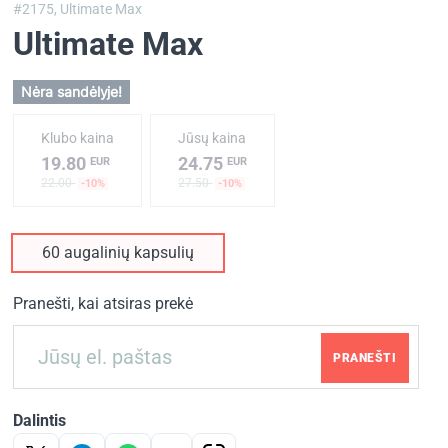
#2175,
Ultimate Max
Ultimate Max
Nėra sandėlyje!
Klubo kaina
Jūsų kaina
19.80
24.75
EUR
EUR
22.00
27.50
-10%
-10%
60 augalinių kapsulių
Pranešti, kai atsiras prekė
PRANEŠTI
Dalintis