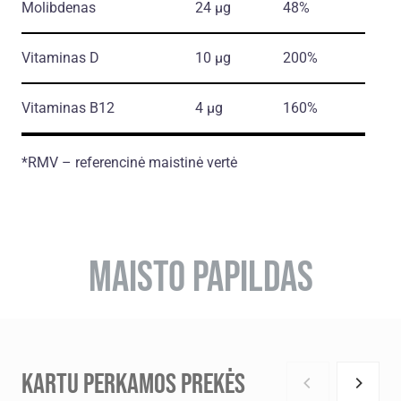
Molibdenas
24 µg
48%
Vitaminas D
10 µg
200%
Vitaminas B12
4 µg
160%
*RMV – referencinė maistinė vertė
MAISTO PAPILDAS
KARTU PERKAMOS PREKĖS