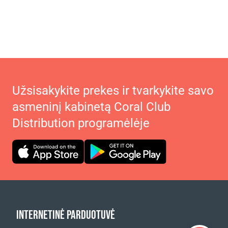
Užsisakykite prekes ir tvarkykite savo
asmeninį kabinetą Coral Club
Distribution programėlėje
INTERNETINĖ PARDUOTUVĖ