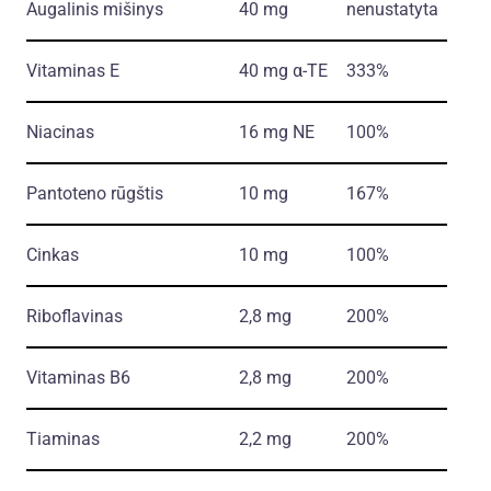
Augalinis mišinys
40 mg
nenustatyta
Vitaminas E
40 mg α-TE
333%
Niacinas
16 mg NE
100%
Pantoteno rūgštis
10 mg
167%
Cinkas
10 mg
100%
Riboflavinas
2,8 mg
200%
Vitaminas B6
2,8 mg
200%
Tiaminas
2,2 mg
200%