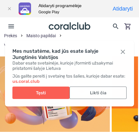
Atidaryti programėlėje
Atidaryti
Google Play
Prekės
Maisto papildai
Vitaminai ir į vitaminus panašios medžiagos
Mes nustatėme, kad jūs esate šalyje
Jungtinės Valstijos
Dabar esate svetainėje, kurioje įforminti užsakymai
pristatomi šalyje Lietuva
Jūs galite pereiti į svetainę tos šalies, kurioje dabar esate:
us.coral.club
Tęsti
Likti čia