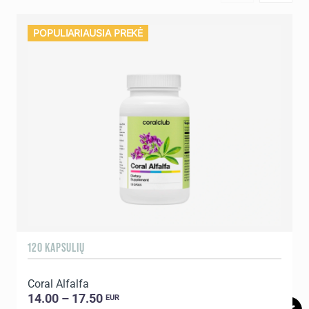
POPULIARIAUSIA PREKĖ
120 KAPSULIŲ
1
Coral Alfalfa
C
14.00 – 17.50
EUR