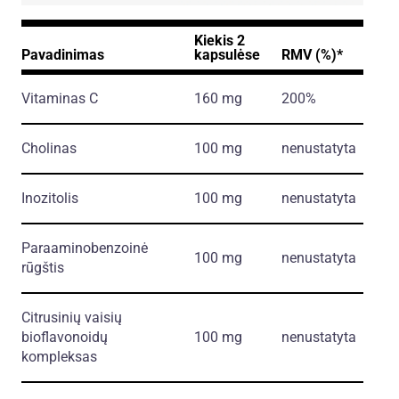
Kiekis 2
Pavadinimas
kapsulėse
RMV (%)*
Vitaminas C
160 mg
200%
Cholinas
100 mg
nenustatyta
Inozitolis
100 mg
nenustatyta
Paraaminobenzoinė
100 mg
nenustatyta
rūgštis
Citrusinių vaisių
bioflavonoidų
100 mg
nenustatyta
kompleksas