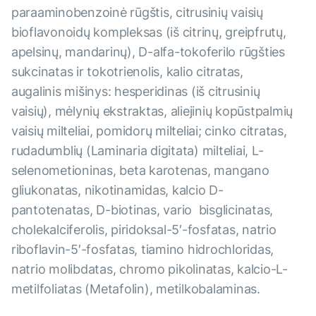
paraaminobenzoinė rūgštis, citrusinių vaisių
bioflavonoidų kompleksas (iš citrinų, greipfrutų,
apelsinų, mandarinų), D-alfa-tokoferilo rūgšties
sukcinatas ir tokotrienolis, kalio citratas,
augalinis mišinys: hesperidinas (iš citrusinių
vaisių), mėlynių ekstraktas, aliejinių kopūstpalmių
vaisių milteliai, pomidorų milteliai; cinko citratas,
rudadumblių (Laminaria digitata) milteliai, L-
selenometioninas, beta karotenas, mangano
gliukonatas, nikotinamidas, kalcio D-
pantotenatas, D-biotinas, vario bisglicinatas,
cholekalciferolis, piridoksal-5′-fosfatas, natrio
riboflavin-5′-fosfatas, tiamino hidrochloridas,
natrio molibdatas, chromo pikolinatas, kalcio-L-
metilfoliatas (Metafolin), metilkobalaminas.