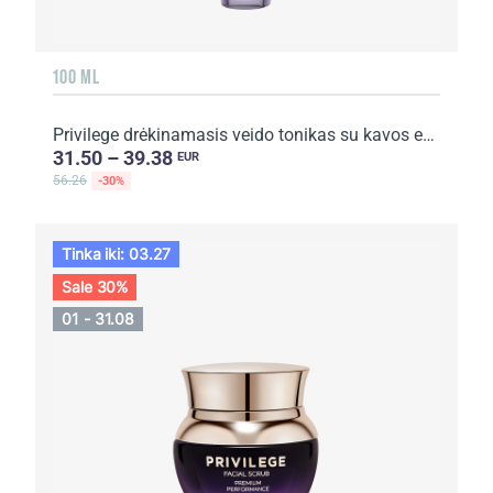
100 ML
Privilege drėkinamasis veido tonikas su kavos ekstraktu ir aliejumi
31.50 – 39.38
EUR
56.26
-30%
Tinka iki: 03.27
Sale 30%
01 - 31.08