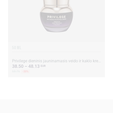
50 ML
Privilege dieninis jauninamasis veido ir kaklo kremas su kavos ekstraktu ir aliejumi
38.50 – 48.13
EUR
68.76
-30%