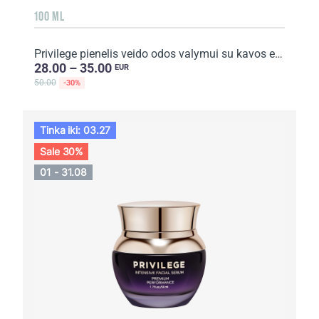
100 ML
Privilege pienelis veido odos valymui su kavos ekstraktu ir aliejumi
28.00 – 35.00
EUR
50.00
-30%
Tinka iki: 03.27
Sale 30%
01 - 31.08