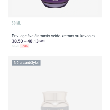
50 ML
Privilege šveičiamasis veido kremas su kavos ekstraktu ir aliejumi
38.50 – 48.13
EUR
68.76
-30%
Nėra sandėlyje!