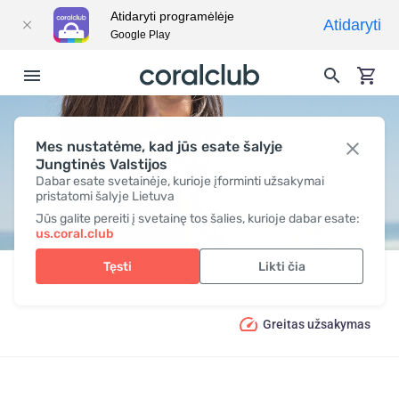
Atidaryti programėlėje
Atidaryti
Google Play
Mes nustatėme, kad jūs esate šalyje
PRIVILEGE
Jungtinės Valstijos
Dabar esate svetainėje, kurioje įforminti užsakymai
pristatomi šalyje Lietuva
Jūs galite pereiti į svetainę tos šalies, kurioje dabar esate:
us.coral.club
Tęsti
Likti čia
Prekės
PRIVILEGE
Greitas užsakymas