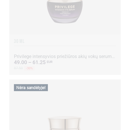
30 ML
Privilege intensyvios priežiūros akių vokų serumas su kavos ekstraktu
49.00 – 61.25
EUR
87.50
-30%
Nėra sandėlyje!