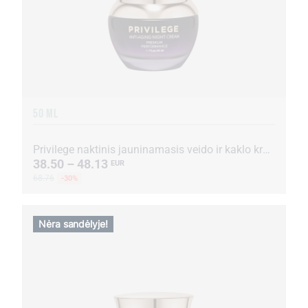
50 ML
Privilege naktinis jauninamasis veido ir kaklo kremas su kavos ekstraktu
38.50 – 48.13
EUR
68.76
-30%
Nėra sandėlyje!