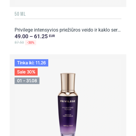
50 ML
Privilege intensyvios priežiūros veido ir kaklo serumas su kavos ekstraktu
49.00 – 61.25
EUR
87.50
-30%
Tinka iki: 11.26
Sale 30%
01 - 31.08