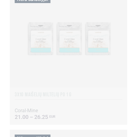
3X10 MAIŠELIŲ MILTELIŲ PO 1 G
Coral-Mine
21.00 – 26.25
EUR