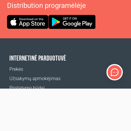
Distribution programėlėje
INTERNETINĖ PARDUOTUVĖ
Prekės
Užsakymų apmokėjimas
Pristatymo būdai
Grąžinimas
Pristatymo skaičiuoklė
Svetainės žemėlapis
Ocean Glow Masks konkurso taisyklės