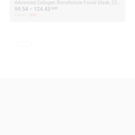
Advanced Collagen Biocellulose Facial Mask, 25 ml, 15 paketėlių + Coral-Mine, 30 paketėlių po 1 ...
99.54 – 124.43
EUR
157.51
-21%