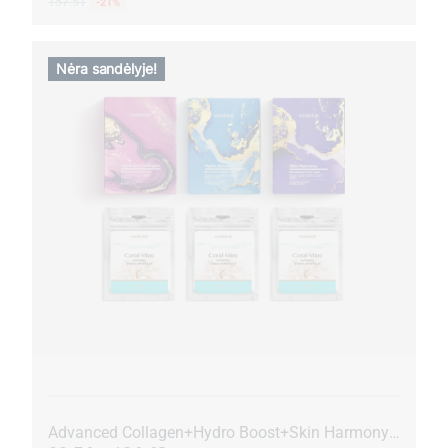
157.51
-21%
Nėra sandėlyje!
Advanced Collagen+Hydro Boost+Skin Harmony + Coral-Mine