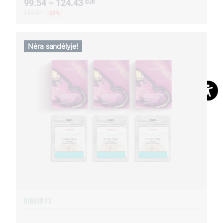
99.54 – 124.43
EUR
157.51
-21%
Nėra sandėlyje!
RINKINYS