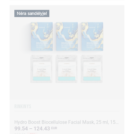
Nėra sandėlyje!
RINKINYS
Hydro Boost Biocellulose Facial Mask, 25 ml, 15 paketėlių + Coral-Mine, 30 paketėlių po 1 g
99.54 – 124.43
EUR