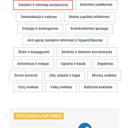
Imuniteto palaikymas
Vandens ir mineralų pusiausvyra
Detoksikacija ir valymas
Maisto papildai virškinimui
Energija ir darbingumas
Antioksidantinė apsauga
Anti-aging (senėjimo lėtinimas) ir ilgaamžiškumas
Širdis ir kraujagyslės
Atmintis ir dėmesio koncentracija
Antistresas ir miegas
Sąnariai ir kaulai
Regėjimas
Svorio kontrolė
Oda, plaukai ir nagai
Moterų sveikata
Vyrų sveikata
Vaikų sveikata
Baltymiai kokteiliai
POPULIARIAUSIA PREKĖ