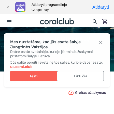
Atidaryti programėlėje
Atidaryti
Google Play
VANDENS IR MINERALŲ
Mes nustatėme, kad jūs esate šalyje
Jungtinės Valstijos
PUSIAUSVYRA
Dabar esate svetainėje, kurioje įforminti užsakymai
pristatomi šalyje Lietuva
Jūs galite pereiti į svetainę tos šalies, kurioje dabar esate:
us.coral.club
Tęsti
Likti čia
Prekės
Sveikata
Vandens ir mineralų pusiausvyra
Greitas užsakymas