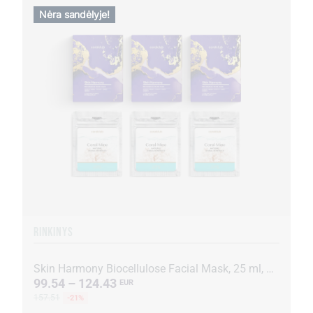
Nėra sandėlyje!
RINKINYS
Skin Harmony Biocellulose Facial Mask, 25 ml, 15 paketėlių + Coral-Mine, 30 paketėlių po 1 g
99.54 – 124.43
EUR
157.51
-21%