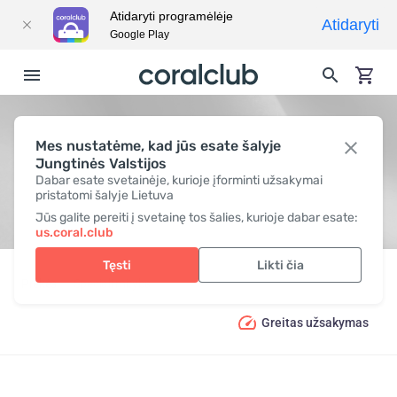
Atidaryti programėlėje
Atidaryti
Google Play
Mes nustatėme, kad jūs esate šalyje
BE LAKTOZĖS
Jungtinės Valstijos
Dabar esate svetainėje, kurioje įforminti užsakymai
pristatomi šalyje Lietuva
Jūs galite pereiti į svetainę tos šalies, kurioje dabar esate:
us.coral.club
Tęsti
Likti čia
Prekės
Speciali mityba
Be laktozės
Greitas užsakymas