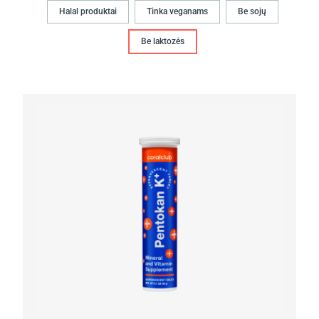
Halal produktai
Tinka veganams
Be sojų
Be laktozės