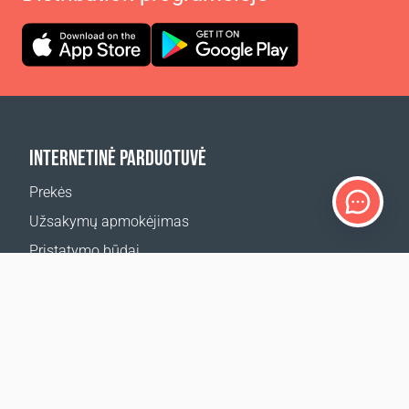
INTERNETINĖ PARDUOTUVĖ
Prekės
Užsakymų apmokėjimas
Pristatymo būdai
Grąžinimas
Pristatymo skaičiuoklė
Svetainės žemėlapis
Ocean Glow Masks konkurso taisyklės