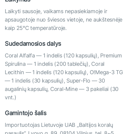
Laikyti sausoje, vaikams nepasiekiamoje ir
apsaugotoje nuo šviesos vietoje, ne aukštesnėje
kaip 25°С temperatūroje.
Sudedamosios dalys
Coral Alfalfa — 1 indelis (120 kapsulių), Premium
Spirulina — 1 indelis (200 tablečių), Coral
Lecithin — 1 indelis (120 kapsulių), O!Mega-3 TG
— 1 indelis (30 kapsulių), Super-Flo — 30
augalinių kapsulių, Coral-Mine — 3 pakeliai (30
vnt.)
Gamintojo šalis
Importuotojas Lietuvoje UAB „Baltijos koralų
pasaulis“, Lvovo g. 89, 08104 Vilnius, tel. 8~5