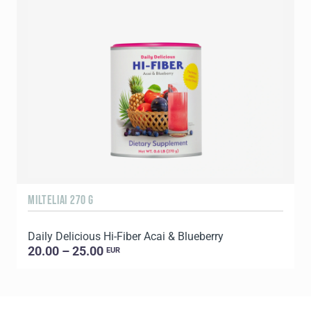
MILTELIAI 270 G
3
Daily Delicious Hi-Fiber Acai & Blueberry
T
20.00 – 25.00
EUR