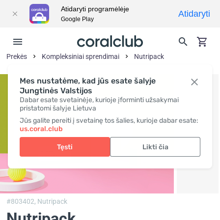
Atidaryti programėlėje
Atidaryti
Google Play
Prekės
Kompleksiniai sprendimai
Nutripack
Mes nustatėme, kad jūs esate šalyje
Jungtinės Valstijos
Dabar esate svetainėje, kurioje įforminti užsakymai
pristatomi šalyje Lietuva
Jūs galite pereiti į svetainę tos šalies, kurioje dabar esate:
us.coral.club
Tęsti
Likti čia
#803402,
Nutripack
Nutripack